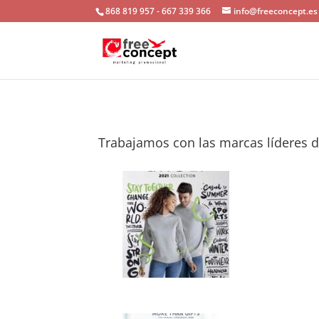
868 819 957 - 667 339 366
info@freeconcept.es
Trabajamos con las marcas líderes d